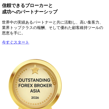
信頼できる
ブローカーと
成功への
パートナー
シップ
世界中の
実績ある
パートナーと
共に
活動し、
高い
集客力、
業界トップクラスの
報酬、
そして
優れた
顧客維持ツールの
恩恵を
手に。
今すぐスタート