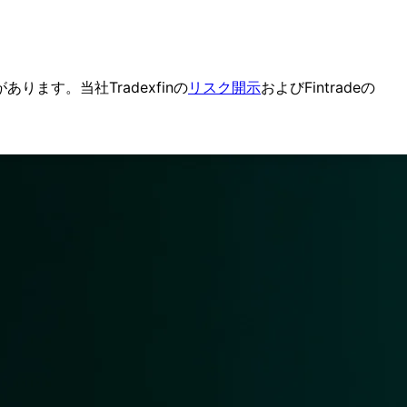
が
あります。
当社Tradexfinの
リスク開示
および
Fintradeの