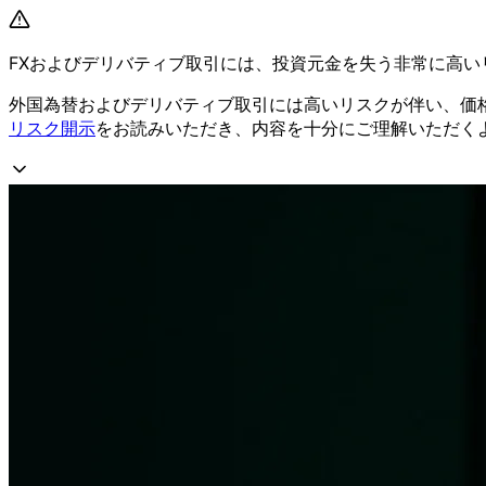
FXおよび
デリバティブ取引には、
投資元金を
失う
非常に
高い
外国為替および
デリバティブ取引には
高いリスクが
伴い、
価
リスク開示
を
お読みいただき、
内容を
十分に
ご理解いただく