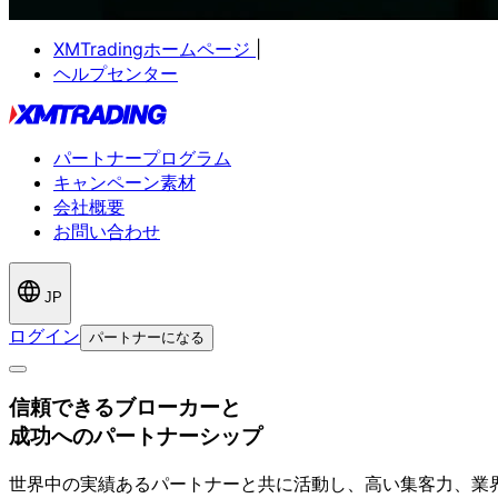
XMTradingホームページ
|
ヘルプセンター
パートナープログラム
キャンペーン素材
会社概要
お問い合わせ
JP
ログイン
パートナーになる
信頼できる
ブローカーと
成功への
パートナー
シップ
世界中の
実績ある
パートナーと
共に
活動し、
高い
集客力、
業