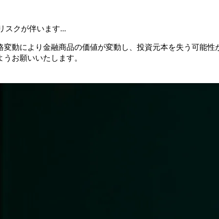
リスクが
伴います...
格変動に
より
金融商品の
価値が
変動し、
投資元本を
失う
可能性
よう
お願い
いたします。