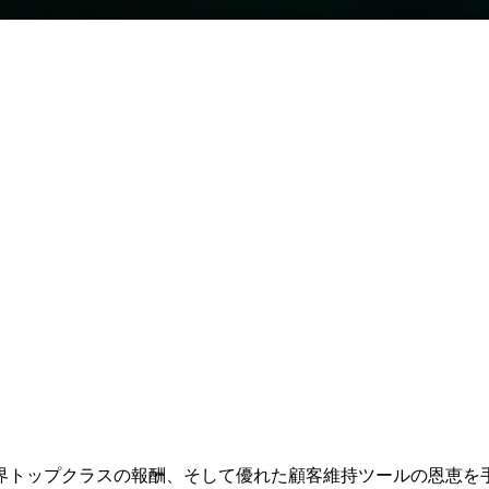
界トップクラスの
報酬、
そして
優れた
顧客維持ツールの
恩恵を