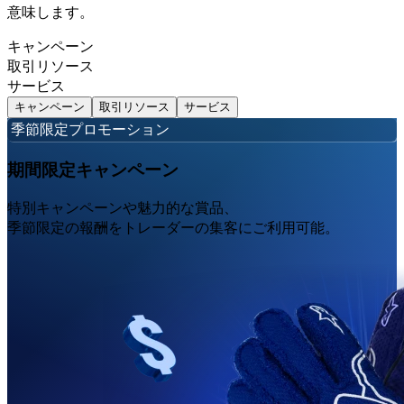
意味します。
キャンペーン
取引リソース
サービス
キャンペーン
取引リソース
サービス
季節限定プロモーション
期間限定キャンペーン
特別キャンペーンや
魅力的な
賞品、
季節限定の
報酬を
トレーダーの
集客に
ご利用
可能。