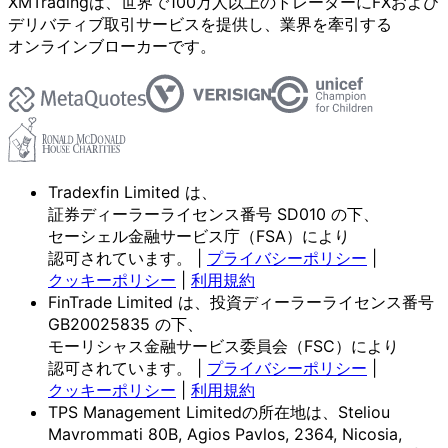
XMTradingは、
世界で
100万人以上の
トレーダーに
FXおよび
デリバティブ取引サービスを
提供し、
業界を
牽引する
オンラインブローカーです。
Tradexfin Limited は、
証券ディーラーライセンス番号 SD010 の
下、
セーシェル金融サービス庁
（FSA）に
より
認可されています。
|
プライバシーポリシー
|
クッキーポリシー
|
利用規約
FinTrade Limited は、
投資ディーラーライセンス番号
GB20025835 の
下、
モーリシャス金融サービス委員会
（FSC）に
より
認可されています。
|
プライバシーポリシー
|
クッキーポリシー
|
利用規約
TPS Management Limitedの所在地は、Steliou
Mavrommati 80B, Agios Pavlos, 2364, Nicosia,