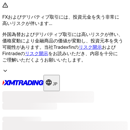
FXおよび
デリバティブ取引には、
投資元金を
失う
非常に
高いリスクが
伴います...
外国為替および
デリバティブ取引には
高いリスクが
伴い、
価格変動に
より
金融商品の
価値が
変動し、
投資元本を
失う
可能性が
あります。
当社Tradexfinの
リスク開示
および
Fintradeの
リスク開示
を
お読みいただき、
内容を
十分に
ご理解いただく
よう
お願い
いたします。
JP