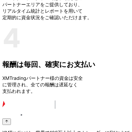
パートナーエリアを
ご提供しており、
リアルタイム統計と
レポートを
用いて
定期的に
資金状況を
ご確認いただけます。
報酬は
毎回、
確実に
お支払い
XMTradingパートナー様の
資金は
安全
に
管理され、
全ての
報酬は
遅延なく
支払われます。