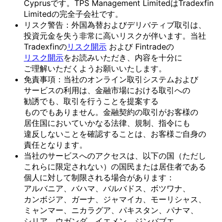
Cyprusです。TPS Management LimitedはTradexfin
Limitedの完全子会社です。
リスク
警告：外国為替および
デリバティブ取引は、
投資元金を
失う
非常に
高いリスクが
伴います。
当社
Tradexfinの
リスク開示
および
Fintradeの
リスク開示
を
お読みいただき、
内容を
十分に
ご理解いただく
よう
お願い
いたします。
免責事項：当社の
オンライン取引システムおよび
サービスの
利用は、
金融市場に
おける
取引への
勧誘でも、
取引を
行う
ことを
提案する
ものでもありません。
金融契約の
取引が
お客様の
居住国に
おいて
いかなる
法律、
規制、
指令にも
違反しない
ことを
確認する
ことは、
お客様
ご自身の
責任と
なります。
当社の
サービスへの
アクセスは、
以下の
国
（ただし
これらに
限定されない）の
国民または
居住者である
個人に
対して
制限される
場合が
あります：
アルバニア、
バハマ、
バルバドス、
ボツワナ、
カンボジア、
ガーナ、
ジャマイカ、
モーリシャス、
ミャンマー、
ニカラグア、
パキスタン、
パナマ、
シリア、
ウガンダ、
イエメン、
ジンバブエ、