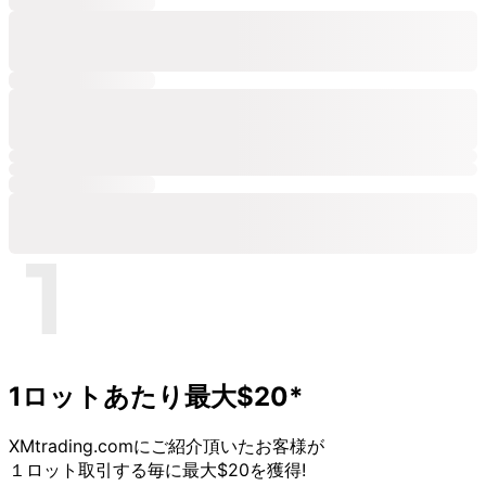
1ロットあたり
最大$20*
XMtrading.comに
ご紹介頂いた
お客様が
１ロット取引する
毎に
最大$20を
獲得!