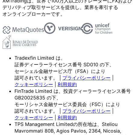
XMTradingは、
世界で
100万人以上の
トレーダーに
FXおよび
デリバティブ取引サービスを
提供し、
業界を
牽引する
オンラインブローカーです。
Tradexfin Limited は、
証券ディーラーライセンス番号 SD010 の
下、
セーシェル金融サービス庁
（FSA）に
より
認可されています。
|
プライバシーポリシー
|
クッキーポリシー
|
利用規約
FinTrade Limited は、
投資ディーラーライセンス番号
GB20025835 の
下、
モーリシャス金融サービス委員会
（FSC）に
より
認可されています。
|
プライバシーポリシー
|
クッキーポリシー
|
利用規約
TPS Management Limitedの所在地は、Steliou
Mavrommati 80B, Agios Pavlos, 2364, Nicosia,