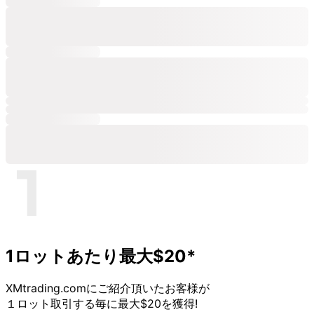
1ロットあたり
最大$20*
XMtrading.comに
ご紹介頂いた
お客様が
１ロット取引する
毎に
最大$20を
獲得!