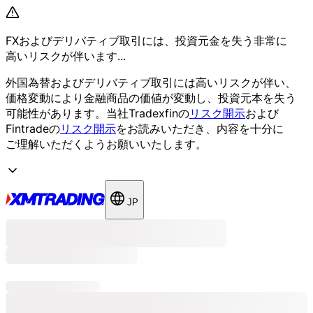
FXおよび
デリバティブ取引には、
投資元金を
失う
非常に
高いリスクが
伴います...
外国為替および
デリバティブ取引には
高いリスクが
伴い、
価格変動に
より
金融商品の
価値が
変動し、
投資元本を
失う
可能性が
あります。
当社Tradexfinの
リスク開示
および
Fintradeの
リスク開示
を
お読みいただき、
内容を
十分に
ご理解いただく
よう
お願い
いたします。
JP