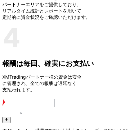
パートナーエリアを
ご提供しており、
リアルタイム統計と
レポートを
用いて
定期的に
資金状況を
ご確認いただけます。
報酬は
毎回、
確実に
お支払い
XMTradingパートナー様の
資金は
安全
に
管理され、
全ての
報酬は
遅延なく
支払われます。