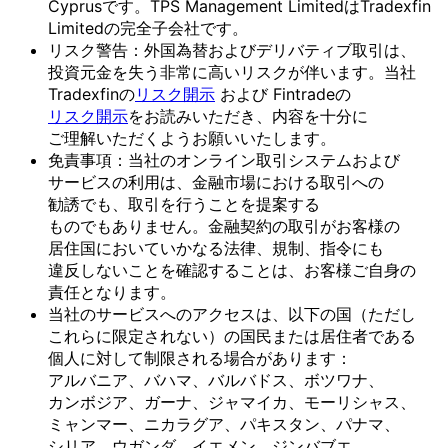
Cyprusです。TPS Management LimitedはTradexfin
Limitedの完全子会社です。
リスク
警告：外国為替および
デリバティブ取引は、
投資元金を
失う
非常に
高いリスクが
伴います。
当社
Tradexfinの
リスク開示
および
Fintradeの
リスク開示
を
お読みいただき、
内容を
十分に
ご理解いただく
よう
お願い
いたします。
免責事項：当社の
オンライン取引システムおよび
サービスの
利用は、
金融市場に
おける
取引への
勧誘でも、
取引を
行う
ことを
提案する
ものでもありません。
金融契約の
取引が
お客様の
居住国に
おいて
いかなる
法律、
規制、
指令にも
違反しない
ことを
確認する
ことは、
お客様
ご自身の
責任と
なります。
当社の
サービスへの
アクセスは、
以下の
国
（ただし
これらに
限定されない）の
国民または
居住者である
個人に
対して
制限される
場合が
あります：
アルバニア、
バハマ、
バルバドス、
ボツワナ、
カンボジア、
ガーナ、
ジャマイカ、
モーリシャス、
ミャンマー、
ニカラグア、
パキスタン、
パナマ、
シリア、
ウガンダ、
イエメン、
ジンバブエ、